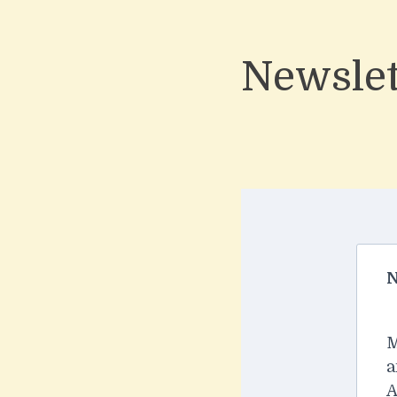
Newslet
N
M
a
A