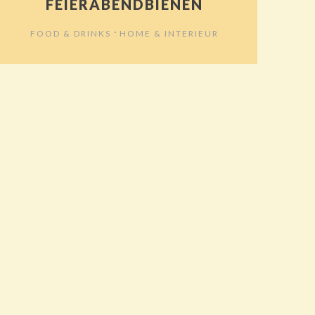
FEIERABENDBIENEN
⋅
FOOD & DRINKS
HOME & INTERIEUR