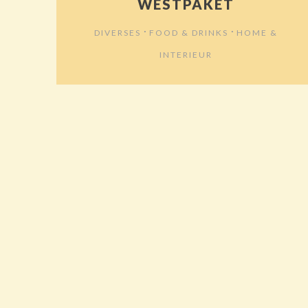
WESTPAKET
⋅
⋅
DIVERSES
FOOD & DRINKS
HOME &
INTERIEUR