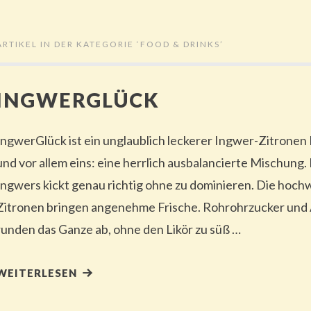
ARTIKEL IN DER KATEGORIE ‘
FOOD & DRINKS
’
INGWERGLÜCK
IngwerGlück ist ein unglaublich leckerer Ingwer-Zitronen
und vor allem eins: eine herrlich ausbalancierte Mischung.
Ingwers kickt genau richtig ohne zu dominieren. Die hoc
Zitronen bringen angenehme Frische. Rohrohrzucker und
runden das Ganze ab, ohne den Likör zu süß …
WEITERLESEN