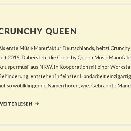
CRUNCHY QUEEN
Als erste Müsli-Manufaktur Deutschlands, heitzt Crunch
seit 2016. Dabei steht die Crunchy Queen Müsli-Manufak
Knuspermüsli aus NRW. In Kooperation mit einer Werksta
Behinderung, entstehen in feinster Handarbeit einzigarti
auf so wohlklingende Namen hören, wie: Gebrannte Mande
WEITERLESEN