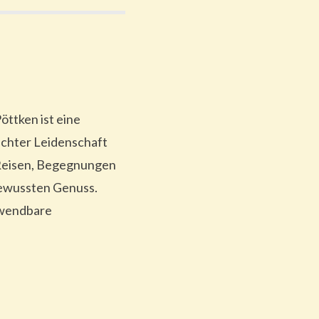
öttken ist eine
chter Leidenschaft
 Reisen, Begegnungen
 bewussten Genuss.
rwendbare