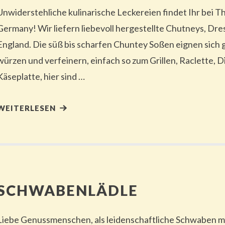
Unwiderstehliche kulinarische Leckereien findet Ihr bei T
Germany! Wir liefern liebevoll hergestellte Chutneys, Dre
England. Die süß bis scharfen Chuntey Soßen eignen sich
würzen und verfeinern, einfach so zum Grillen, Raclette, 
Käseplatte, hier sind …
WEITERLESEN
SCHWABENLÄDLE
Liebe Genussmenschen, als leidenschaftliche Schwaben m