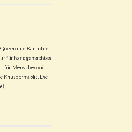
y Queen den Backofen
tur für handgemachtes
tt für Menschen mit
ge Knuspermüslis. Die
l, …