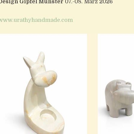
Design Gipfel Münster
07.-08. März 2026
www.urathyhandmade.com