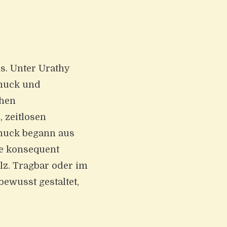
s. Unter Urathy
hmuck und
chen
 zeitlosen
hmuck begann aus
te konsequent
lz. Tragbar oder im
bewusst gestaltet,