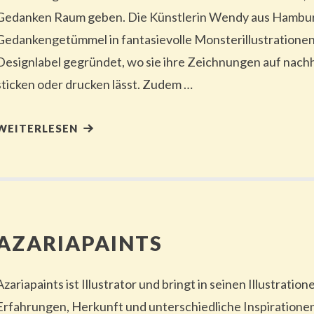
Gedanken Raum geben. Die Künstlerin Wendy aus Hambur
Gedankengetümmel in fantasievolle Monsterillustrationen
Designlabel gegründet, wo sie ihre Zeichnungen auf nachh
sticken oder drucken lässt. Zudem …
WEITERLESEN
AZARIAPAINTS
Azariapaints ist Illustrator und bringt in seinen Illustratio
Erfahrungen, Herkunft und unterschiedliche Inspiration