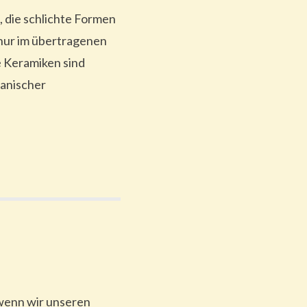
, die schlichte Formen
 nur im übertragenen
e Keramiken sind
panischer
 wenn wir unseren