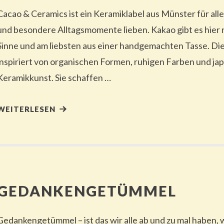
Cacao & Ceramics ist ein Keramiklabel aus Münster für alle
und besondere Alltagsmomente lieben. Kakao gibt es hier
Sinne und am liebsten aus einer handgemachten Tasse. Di
inspiriert von organischen Formen, ruhigen Farben und ja
Keramikkunst. Sie schaffen …
WEITERLESEN
GEDANKENGETÜMMEL
Gedankengetümmel – ist das wir alle ab und zu mal haben,