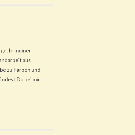
gn. In meiner
andarbeit aus
ebe zu Farben und
indest Du bei mir