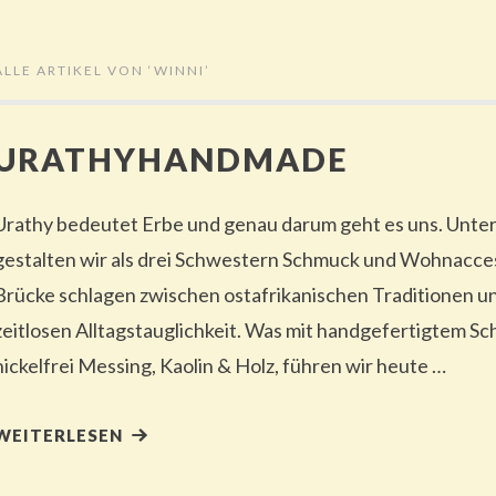
ALLE ARTIKEL VON ‘
WINNI
’
URATHYHANDMADE
Urathy bedeutet Erbe und genau darum geht es uns. Unt
gestalten wir als drei Schwestern Schmuck und Wohnaccess
Brücke schlagen zwischen ostafrikanischen Traditionen u
zeitlosen Alltagstauglichkeit. Was mit handgefertigtem 
nickelfrei Messing, Kaolin & Holz, führen wir heute …
WEITERLESEN