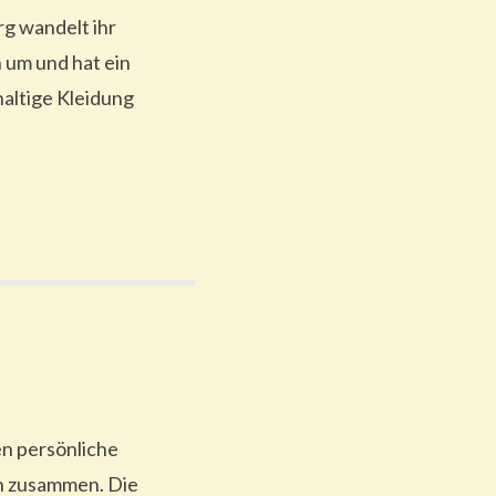
g wandelt ihr
 um und hat ein
altige Kleidung
nen persönliche
en zusammen. Die