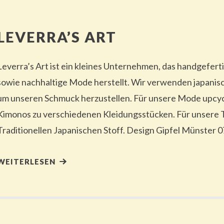
LEVERRA’S ART
Leverra’s Art ist ein kleines Unternehmen, das handgefer
sowie nachhaltige Mode herstellt. Wir verwenden japanis
um unseren Schmuck herzustellen. Für unsere Mode upcyc
Kimonos zu verschiedenen Kleidungsstücken. Für unsere T
Traditionellen Japanischen Stoff. Design Gipfel Münster 0
WEITERLESEN