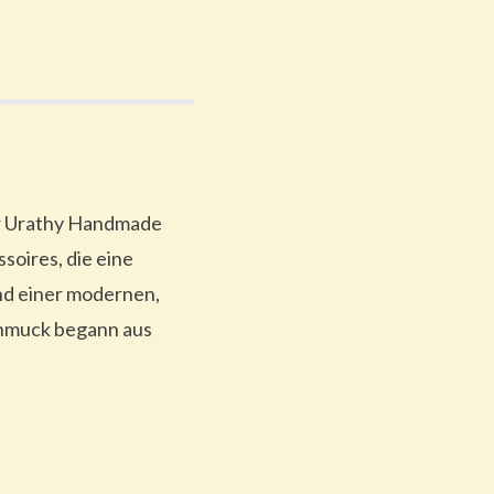
er Urathy Handmade
oires, die eine
nd einer modernen,
Schmuck begann aus